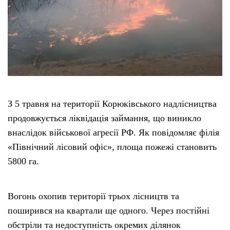
Етичний кодекс
Рекламні прайси
Про нас
З 5 травня на території Корюківського надлісництва
Бюджет
продовжується ліквідація займання, що виникло
внаслідок військової агресії РФ. Як повідомляє філія
Тендери
«Північний лісовий офіс», площа пожежі становить
5800 га.
Контакти
Вогонь охопив території трьох лісництв та
поширився на квартали ще одного. Через постійні
обстріли та недоступність окремих ділянок