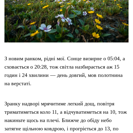
З новим ранком, рідні мої. Сонце визирне о 05:04, а
сховається о 20:28, тож світла назбирається аж 15
годин і 24 хвилини — день довгий, мов полотнина
на верстаті.
Зранку надворі мрячитиме легкий дощ, повітря
триматиметься коло 11, а відчуватиметься на 10, тож
накиньте щось на плечі. Ближче до обіду небо
затягне щільною ковдрою, і прогріється до 13, по