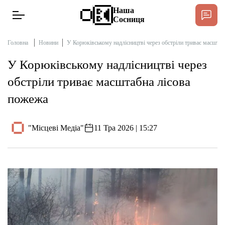
Наша
Сосниця
Головна
Новини
У Корюківському надлісництві через обстріли триває масштаб
У Корюківському надлісництві через
Новини
обстріли триває масштабна лісова
Спільнота Місцевих
пожежа
Інтерв’ю
"Місцеві Медіа"
11 Тра 2026 | 15:27
Тексти
Публікації
Довідник
Редакційна політика