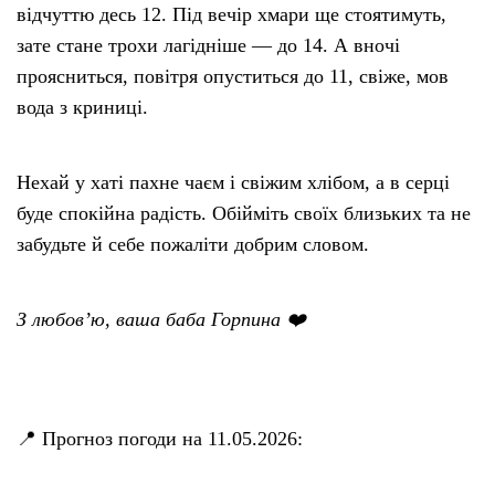
відчуттю десь 12. Під вечір хмари ще стоятимуть,
зате стане трохи лагідніше — до 14. А вночі
проясниться, повітря опуститься до 11, свіже, мов
вода з криниці.
Нехай у хаті пахне чаєм і свіжим хлібом, а в серці
буде спокійна радість. Обійміть своїх близьких та не
забудьте й себе пожаліти добрим словом.
З любов’ю, ваша баба Горпина ❤️
📍 Прогноз погоди на 11.05.2026: