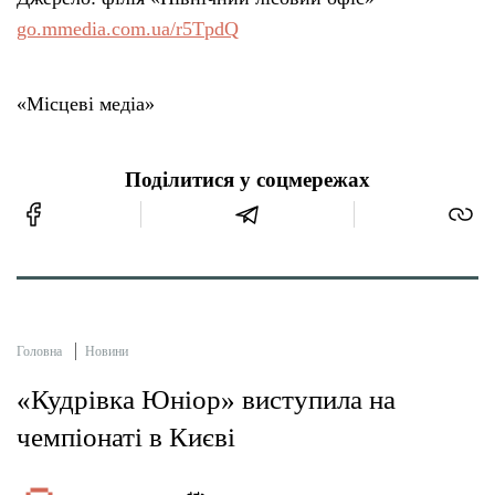
go.mmedia.com.ua/r5TpdQ
«Місцеві медіа»
Поділитися у соцмережах
Головна
Новини
«Кудрівка Юніор» виступила на
чемпіонаті в Києві